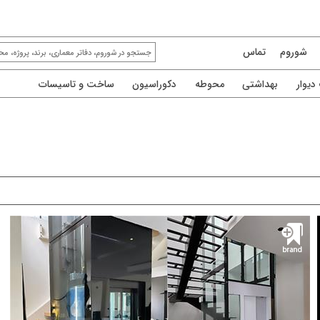
شوروم
تماس
یوار
بهداشتی
محوطه
دکوراسیون
ساخت و تاسیسات
کاما سیستم comma
نماینده انحصاری متال گلس ایتالیا
کاما نماینده انحصاری شرکت متال گلس ایتالیا
(Metalglas Bonomi/Since 1925) یکی از بزرگترین و