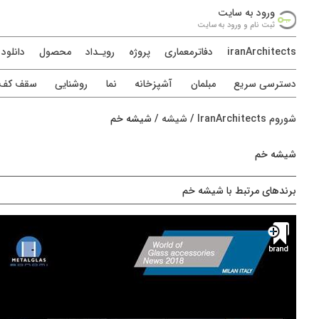
ورود به سايت
ثبت نام و ورود به سايت
iranArchitects
دفاترمعماری
پروژه
رويـداد
محصول
دانلود
دسترسی سريع
مبلمان
آشپزخانه
نما
روشنایی
سقف کف د
شوروم IranArchitects
/
شیشه
/
شیشه خم
شیشه خم
برندهای مرتبط با شیشه خم