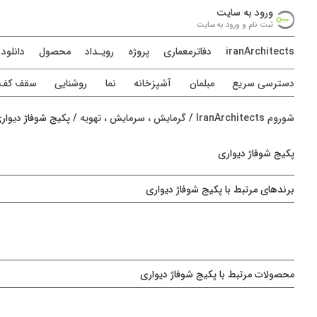
ورود به سايت
ثبت نام و ورود به سايت
iranArchitects
دفاترمعماری
پروژه
رويـداد
محصول
دانلود
دسترسی سريع
مبلمان
آشپزخانه
نما
روشنایی
سقف کف د
شوروم IranArchitects
/
گرمایش ، سرمایش ، تهویه
/
پکیج شوفاژ دیوار
پکیج شوفاژ دیواری
برندهای مرتبط با پکیج شوفاژ دیواری
محصولات مرتبط با پکیج شوفاژ دیواری