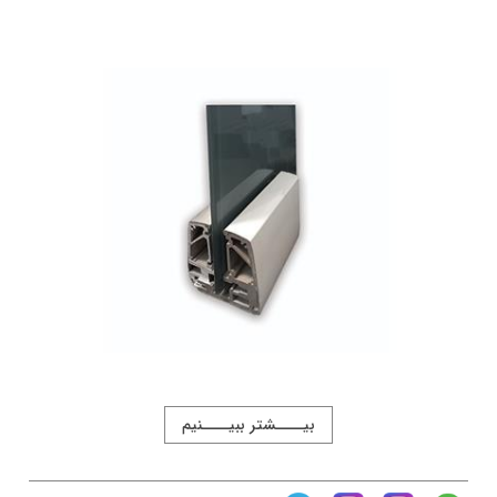
بیــــشتر ببیــــنیم