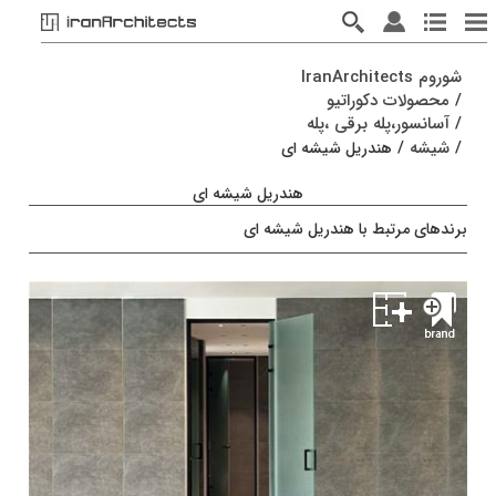
شوروم IranArchitects
/
محصولات دکوراتیو
/
آسانسور،پله برقی ،پله
/
شیشه
/
هندریل شیشه ای
هندریل شیشه ای
برندهای مرتبط با هندریل شیشه ای