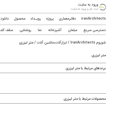
ورود به سايت
ثبت نام و ورود به سايت
iranArchitects
دفاترمعماری
پروژه
رويـداد
محصول
دانلود
دسترسی سريع
مبلمان
آشپزخانه
نما
روشنایی
سقف کف د
شوروم IranArchitects
/
ابزارآلات،ماشین آلات
/
متر لیزری
متر لیزری
برندهای مرتبط با متر لیزری
محصولات مرتبط با متر لیزری