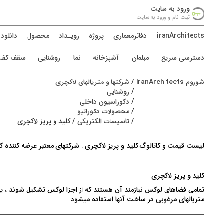
ورود به سايت
ثبت نام و ورود به سايت
iranArchitects
دفاترمعماری
پروژه
رويـداد
محصول
دانلود
دسترسی سريع
مبلمان
آشپزخانه
نما
روشنایی
سقف کف د
شوروم IranArchitects
/
شرکتها و متریالهای لاکچری
/
روشنایی
/
دکوراسیون داخلی
/
محصولات دکوراتیو
/
تاسیسات الکتریکی
/
کلید و پریز لاکچری
لیست قیمت و کاتالوگ کلید و پریز لاکچری ، شرکتهای معتبر عرضه کننده کل
کلید و پریز لاکچری
تمامی فضاهای لوکس نیازمند آن هستند که از اجزا لوکس تشکیل شوند ، یکی 
متریالهای مرغوبی در ساخت آنها استفاده میشود