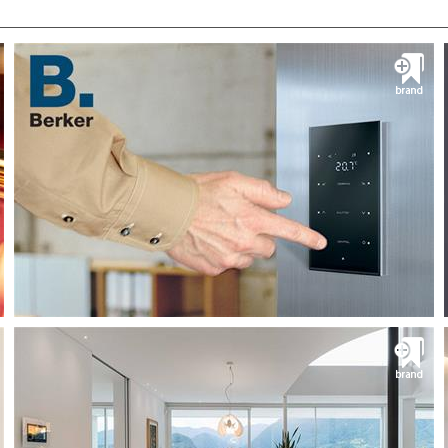
وانیتار Fontini
کلید و پریز فونتینی محصول اسپانیا
Vanitar co established in 1999 has become a
pioneer in presenting luxury construction
products amongst its peers. Vanitar carefully
handpicks and curates fine collections of hard/
soft flooring, outdo...
دريافت کاتالوگ
مشــــــاهده
کیانیک Kianik
ساختمان هوشمند کیانیک