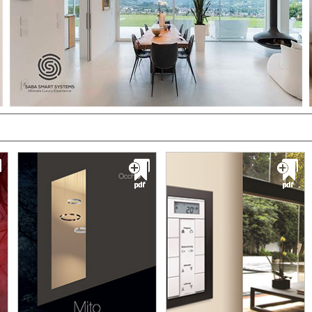
ساختمان هوشمند کیانیکنمایندگی انحصاری خانه هوشمند
Interra در ایران نمایندگی خانه هوشمند Zennio, Berker,
Schneider و نمایندگی سیستم صوتی EGI در
ایران شـرکت ساختمان هوشـمند کیانیک بر پایه پروت...
دريافت کاتالوگ
مشــــــاهده