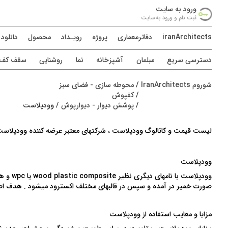
ورود به سايت
ثبت نام و ورود به سايت
iranArchitects
دفاترمعماری
پروژه
رويـداد
محصول
دانلود
دسترسی سريع
مبلمان
آشپزخانه
نما
روشنایی
سقف کف د
شوروم IranArchitects
/
محوطه سازی - فضای سبز
/
کفپوش
/
پوشش دیوار - دیوارپوش
/
وودپلاست
لیست قیمت و کاتالوگ وودپلاست ، شرکتهای معتبر عرضه کننده وودپلاس
وودپلاست
وودپلا
صورت خمیر در آمده و سپس در قالبهای مختلف اکسترود میشود . هدف 
مزایا و معایب استفاده از وودپلاست