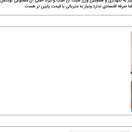
 نیاز به نگهداری و همچنین وزن سبک آن است و ایراد اصلی آن مصنوعی بودن
ا صرفه اقتصادی ندارد ونیاز به متریالی با قیمت پایین تر هست
پرشیابازساز Quick Step
پارکت، لمینیت و وینیل کوئیک استپ
شرکت پرشیا بازساز نماینده انحصاری محصولات کوئیک
استپ (QuickStep) بلژیکی (پارکت، لمینیت و وینیل)
در ایران است. تخصص این شرکت در واردات، فروش
(خرده و عمده) و اجرای محصولات کوئیک استپ می
باشد. این ...
دريافت کاتالوگ
مشــــــاهده