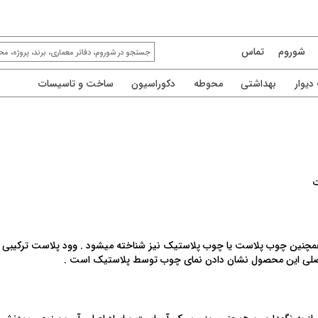
شوروم
تماس
یوار
بهداشتی
محوطه
دکوراسیون
ساخت و تاسیسات
ت
ست با نامهای دیگری نظیر wood plastic composite یا wpc و همچنین چوب پلاست یا چوب پلاستیک نیز شناخته م
اصلی این محصول نشان دادن نمای چوب توسط پلاستیک است .