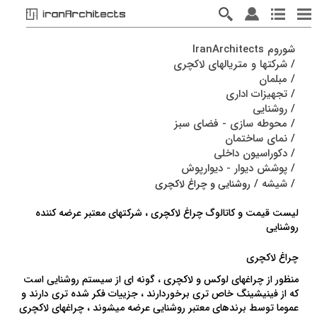
شوروم IranArchitects
/
شرکتها و متریالهای لاکچری
/
مبلمان
/
تجهیزات اداری
/
روشنایی
/
محوطه سازی - فضای سبز
/
نمای ساختمان
/
دکوراسیون داخلی
/
پوشش دیوار - دیوارپوش
/
شیشه
/
روشنایی و چراغ لاکچری
لیست قیمت و کاتالوگ چراغ لاکچری ، شرکتهای معتبر عرضه کننده
روشنایی
چراغ لاکچری
منظور از چراغهای لوکس و لاکچری ، گونه ای از سیستم روشنایی است
که از فینیشینگ خاص تری برخوردارند ، جزییات فکر شده تری دارند و
عموما توسط برندهای معتبر روشنایی عرضه میشوند ، چراغهای لاکچری