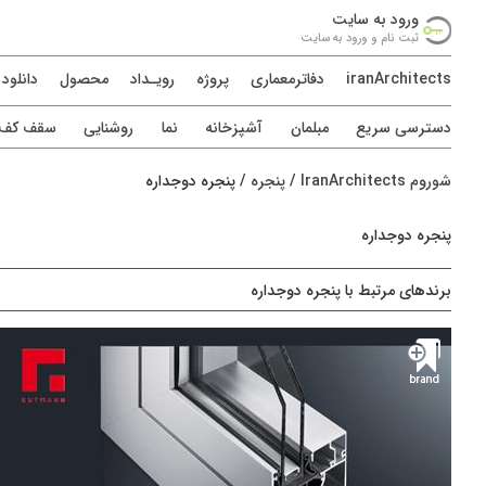
ورود به سايت
ثبت نام و ورود به سايت
iranArchitects
دفاترمعماری
پروژه
رويـداد
محصول
دانلود
دسترسی سريع
مبلمان
آشپزخانه
نما
روشنایی
سقف کف د
شوروم IranArchitects
/
پنجره
/
پنجره دوجداره
پنجره دوجداره
برندهای مرتبط با پنجره دوجداره