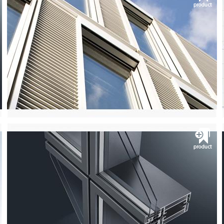
Architectural bronze curtain walls
شرکت آی.اس.اس
پنجره آلومینیومی ترمال بریک و کرتن وال
مشــــــاهده
S80+ HW Doors
شرکت آی.اس.اس
پنجره آلومینیومی ترمال بریک و کرتن وال