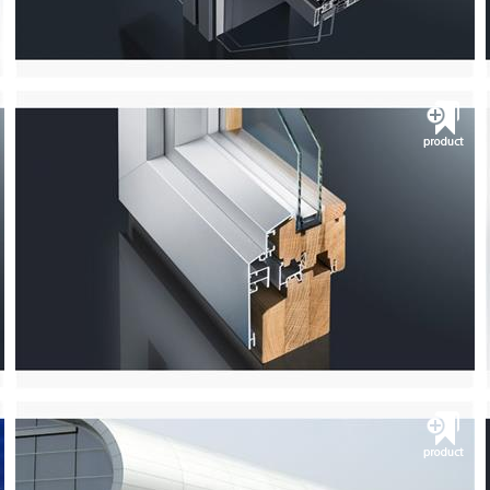
مشــــــاهده
Thresholds fitting systems
شرکت آی.اس.اس
پنجره آلومینیومی ترمال بریک و کرتن وال
مشــــــاهده
S70+ HW Windows