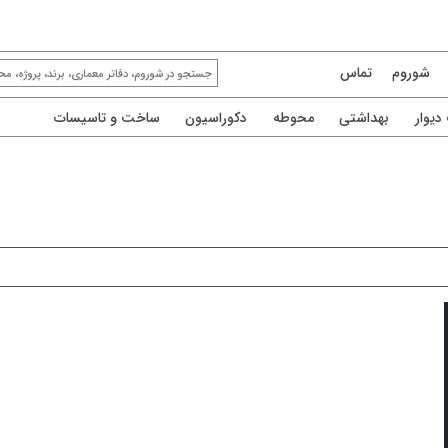
شوروم
تماس
یوار
بهداشتی
محوطه
دکوراسیون
ساخت و تاسیسات
شرکت آی.اس.اس
پنجره آلومینیومی ترمال بریک و کرتن وال
شركت I.S.S تولیدکننده نماهاي شيشه اي كرتن وال و درب
و پنجره هاي آلومينيومي ترمال بريك و غير ترمال بريك