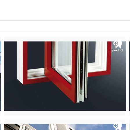
S80+ Doors
شرکت آی.اس.اس
پنجره آلومینیومی ترمال بریک و کرتن وال
مشــــــاهده