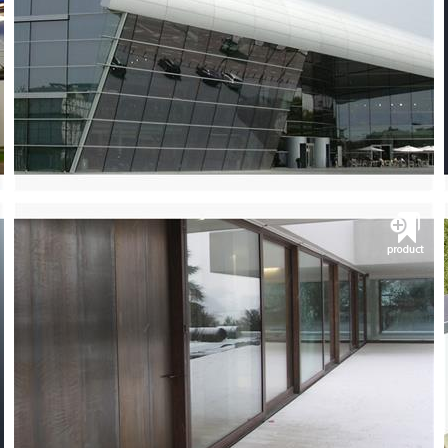
شرکت آی.اس.اس
پنجره آلومینیومی ترمال بریک و کرتن وال
مشــــــاهده
FPS Overlaying Fall Prevention
شرکت آی.اس.اس
پنجره آلومینیومی ترمال بریک و کرتن وال