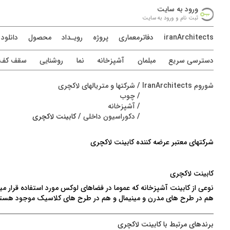
ورود به سايت
ثبت نام و ورود به سايت
iranArchitects
دفاترمعماری
پروژه
رويـداد
محصول
دانلود
دسترسی سريع
مبلمان
آشپزخانه
نما
روشنایی
سقف کف د
شوروم IranArchitects
/
شرکتها و متریالهای لاکچری
/
چوب
/
آشپزخانه
/
دکوراسیون داخلی
/
کابینت لاکچری
شرکتهای معتبر عرضه کننده کابینت لاکچری
کابینت لاکچری
نوعی از کابینت آشپزخانه که عموما در فضاهای لوکس مورد استفاده قرار میگی
هم در طرح های مدرن و مینیمال و هم در طرح های کلاسیک موجود هستند .
برندهای مرتبط با کابینت لاکچری