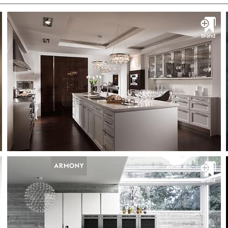
بام و افق پارس
نماینده انحصاری Valcucine
شرکت بام و افق پارس نمایندگی انحصاری Valcucine
ایتالیا در ایرانشرکت وَلکوچین از سال 1980 تاکنون همواره
رهبر طراحی آشپزخانه های ارگونومیک بوده و پیشرو در به
کارگیری تکنولوژی روز دنیا در ساخت درهای کابی...
دريافت کاتالوگ
مشــــــاهده
poggenpohl
پوگن پول کابینت آشپزخانه محصول آلمان
A world of innovative kitchen ideas and