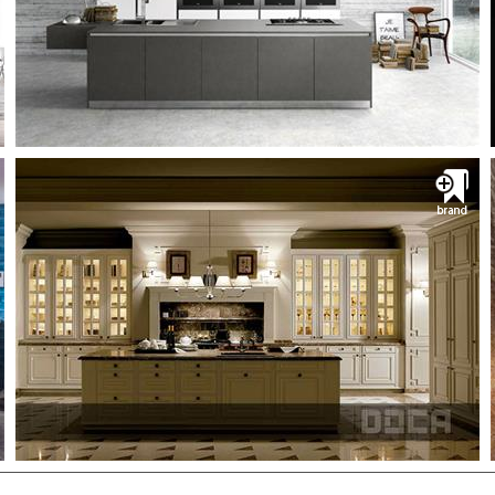
inspiration awaits you at Youb Group´s Kitchen
Studio. Open to the public as well as the
architectural and interior design community, the
Poggenpohl showr...
دريافت کاتالوگ
مشــــــاهده
خانه آراد GAMADECOR
گامادکور کابینت آشپزخانه محصول اسپانیا
گاما دکور زیر مجموعه ای از گروه کارخانجات پرسلانوسا
است که در سال 1987 با هدف تولید آشپزخانه و کابینت
های روشویی با کیفیت و با تکنولوژی روز بر اساس طراحی
های خاص و منحصر به فرد شروع به کار کرده است.مح...
دريافت کاتالوگ
مشــــــاهده