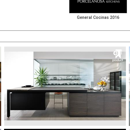
General Cocinas 2016
کابینت AVANT GARDE G039
خانه آراد GAMADECOR
گامادکور کابینت آشپزخانه محصول اسپانیا
مشــــــاهده