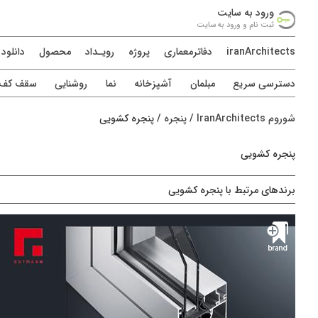
ورود به سايت
ثبت نام و ورود به سايت
iranArchitects
دفاترمعماری
پروژه
رويـداد
محصول
دانلود
دسترسی سريع
مبلمان
آشپزخانه
نما
روشنایی
سقف کف د
شوروم IranArchitects
/
پنجره
/
پنجره کشویی
پنجره کشویی
برندهای مرتبط با پنجره کشویی