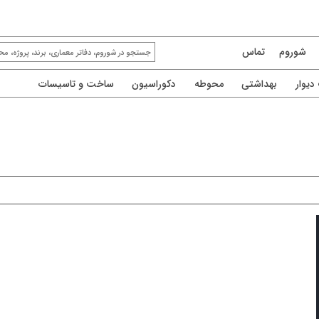
شوروم
تماس
یوار
بهداشتی
محوطه
دکوراسیون
ساخت و تاسیسات
شرکت آی.اس.اس
پنجره آلومینیومی ترمال بریک و کرتن وال
شركت I.S.S تولیدکننده نماهاي شيشه اي كرتن وال و درب
و پنجره هاي آلومينيومي ترمال بريك و غير ترمال بريك