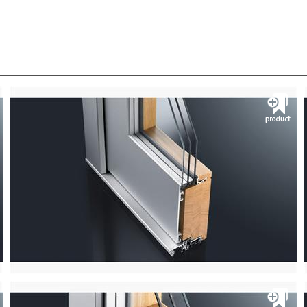
S80+ HW Doors
شرکت آی.اس.اس
پنجره آلومینیومی ترمال بریک و کرتن وال
مشــــــاهده