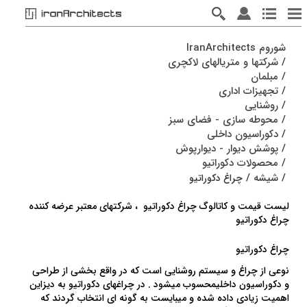
شوروم IranArchitects
/
شرکتها و متریالهای لاکچری
/
مبلمان
/
تجهیزات اداری
/
روشنایی
/
محوطه سازی - فضای سبز
/
دکوراسیون داخلی
/
پوشش دیوار - دیوارپوش
/
محصولات دکوراتیو
/
شیشه
/
چراغ دکوراتیو
لیست قیمت و کاتالوگ چراغ دکوراتیو ، شرکتهای معتبر عرضه کننده
چراغ دکوراتیو
چراغ دکوراتیو
نوعی از چراغ و سیستم روشنایی است که در واقع بخشی از طراحی
و
دکوراسیون داخلی
محسوب میشود . در چراغهای دکوراتیو به دیزاین
اهمیت زیادی داده شده و میبایست به گونه ای انتخاب گردند که