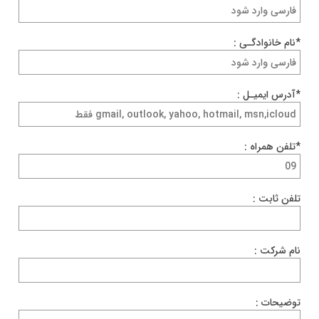
*نام خانوادگـی :
*آدرس ایمیـل :
*تلفن همراه :
تلفن ثابت :
نام شرکت :
توضیحات :