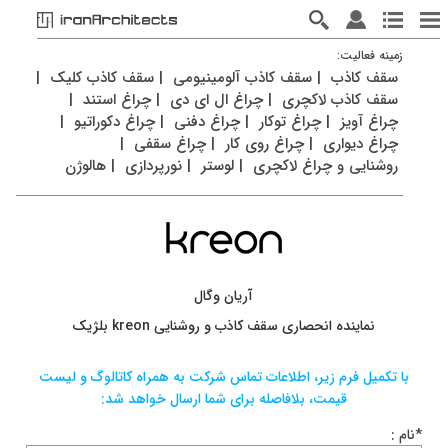
زمينه فعاليت:
سقف کاذب
|
سقف کاذب آلومینیومی
|
سقف کاذب کلیک
|
سقف کاذب لاکچری
|
چراغ ال ای دی
|
چراغ استند
|
چراغ آویز
|
چراغ توکار
|
چراغ دفنی
|
چراغ دکوراتیو
|
چراغ دیواری
|
چراغ روی کار
|
چراغ سقفی
|
روشنایی و چراغ لاکچری
|
لوستر
|
نورپردازی
|
هالوژن
آریان وگال
نماینده انحصاری سقف کاذب و روشنایی kreon بلژیک
با تکميل فرم زیر، اطلاعات تماس شرکت به همراه کاتالوگ و لیست
قيمت، بلافاصله برای شما ارسال خواهد شد:
*نام :