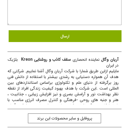
آریان وگال
نماینده انحصاری
سقف کاذب و روشنایی Kreon
بلژیک
در ایران
مایلیم ازاین طریق شمارا با شرکت آریان وگال آشنا نماییم. شرکتی که
هدف آن همواره دستیابی به رشدی بیشتر با استفاده از دانش فنی
روز برگرفته از دنیای علم و تکنولوژی براساس استانداردهای بین
المللی است .این شرکت با هدف بهبود کیفیت زندگی افراد از نقطه
نظر بهداشت نور و آرامش بصری و نیز افزایش زیبایی ، جذابیت ،
هنر و جنبه های روحی -فرهنگی و کنترل مصرف انرژی مناسب با
شرایط کار و زندگی افراد درکشور تاسیس شده است . شرکت آریان
وگال به عنوان نماینده انحصاری شرکت kreon بلژیک آمادگی دارد تا
ازطریق سقف های کاذب و چراغ های روشنایی خدمات فنی، مهندسی
پروفايل و سایر محصولات این برند
ارائه نماید.