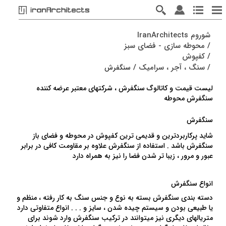
شوروم IranArchitects
/
محوطه سازی - فضای سبز
/
کفپوش
/
سنگ ، آجر ، سرامیک
/
سنگفرش
لیست قیمت و کاتالوگ سنگفرش ، شرکتهای معتبر عرضه کننده
سنگفرش محوطه
سنگفرش
شاید پرکاربردترین و قدیمی ترین کفپوش در محوطه و فضای باز
سنگفرش باشد . استفاده از سنگفرش علاوه بر مقاومت کافی در برابر
عبور و مرور ، زیبا تر شدن فضا را نیز به همراه دارد
انواع سنگفرش
دسته بندی سنگفرش بسته به نوع و جنس سنگ به کار رفته ، منظم و
یا طبیعی بودن و سیستم چیده شدن ، سایز و . . . انواع متفاوتی دارد
متریالهای دیگری نیز میتوانند در ترکیب سنگفرش وارد شوند برای