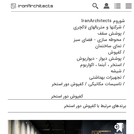
شوروم IranArchitects
/
شرکتها و متریالهای لاکچری
/
پوشش سقف
/
محوطه سازی - فضای سبز
/
نمای ساختمان
/
کفپوش
/
پوشش دیوار - دیوارپوش
/
استخر ، آبنما ، اکواریوم
/
شیشه
/
تجهیزات بهداشتی
/
تاسیسات مکانیکی
/
کفپوش دور استخر
کفپوش دور استخر
برندهای مرتبط با کفپوش دور استخر