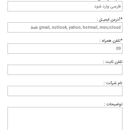
*آدرس ایمیـل :
*تلفن همراه :
تلفن ثابت :
نام شرکت :
توضیحات :