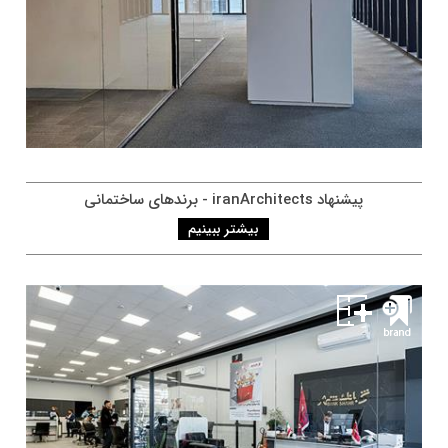
پيشنهاد iranArchitects - برندهای ساختمانی
بیشتر ببینیم