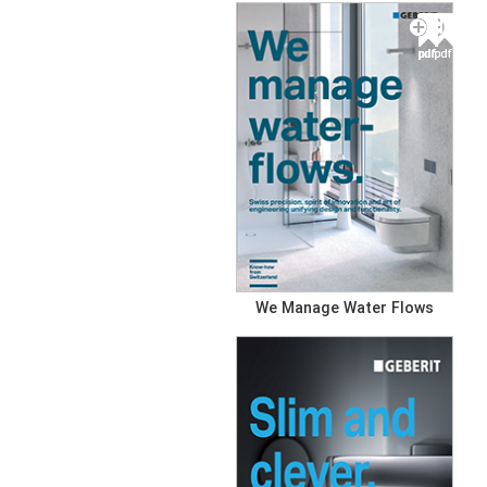
برای رسیدن به استانداردی حتی بالاتر در کیفیت و زیبایی بوده
است.
برند Geberit یک برند معروف در زمینه تولید لوازم بهداشتی و حمام
است. این برند سوئیسی در سال ۱۸۷۴ تأسیس شده و در طول تاریخ
توانسته یکی از برترین شرکت‌های جهانی و معتبرترين نام‌ها بين
توليد كنندگان فلاش تانك در صنعت بهداشت جهانی شود. این
شرکت در زمینه ساخت انواع فلاش تانک‌های توکار و کلیدهای فلاش
تانک پیشرو است. در حال حاضر این برند جهانی، انواع فلاش تانک
توکار دو زمانه و هوشمند، لمسی و چشمی، شیرآلات چشمی،
توالت‌های اتومات، وان حمام و متعلقات یورینال و بیده را تولید
می‌کند.
یکی از ویژگی‌های برجسته برند Geberit، نوآوری و فناوری پیشرفته
We Manage Water Flows
است. این برند با تمرکز بر تحقیق و توسعه، بهبود مستمر محصولات
خود را در پی دارد. همچنین، Geberit اهمیت بسیاری به طراحی و
ظاهر محصولات خود می‌دهد، تا در کنار عملکرد برتر، جذابیت
ظاهری را نیز به کاربران خود ارائه دهد.