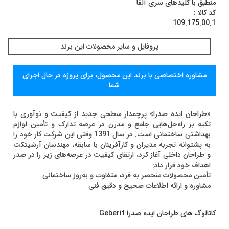
منطبق با کلیدهای سری آلفا
کد کالا :
109.175.00.1
پروفايل و سایر محصولات این برند
مشاوره اختصاصی با برند اين محصول، برای پروژه در حال اجرای
شما
«طراحان ایده صدرا» پرچمدار سطحی جدید از کیفیت و نوآوری با
تکیه بر راه‌حل‌هایی جامع و مدرن در عرصه تدارک و تأمین لوازم
بهداشتی ساختمانی است. در سال 1391 وقتی این شرکت کار خود را
به پشتوانه تجربه مدیران و کارآفرینان با سابقه، مهندسان آرشیتکت
و طراحان داخلی آغاز کرد، ارتقای کیفیت در عرصه‌های زیر را در صدر
اهداف خود قرار داد:
تأمین محصولات منحصر به فرد، متفاوت و به‌روز ساختمانی
مشاوره و ارائه اطلاعات صحیح و دقیق فنی
تحویل به موقع و خدمات حرفه‌ای در فروش
نصب و خدمات قابل اعتماد پس از فروش
کاتالوگ های طراحان ایده صدرا Geberit
در «صدرا» دسترسی به تولیدات با کیفیت و محصولات خاص و
لاکچری نه یک رویای دور، که همیشه استاندارد اولیه و نقطه آغازین