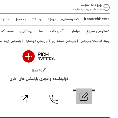
ورود به سايت
ثبت نام و ورود به سايت
iranArchitects
دفاترمعماری
پروژه
رويـداد
محصول
دانلود
دسترسی سريع
مبلمان
آشپزخانه
نما
روشنایی
سقف کف د
زمينه فعاليت:
پارتیشن
|
پارتیشن شیشه ای
|
پارتیشن دوجداره
|
پارتیشن فریم ل
گروه پیچ
تولیدکننده و مجری پارتیشن های اداری