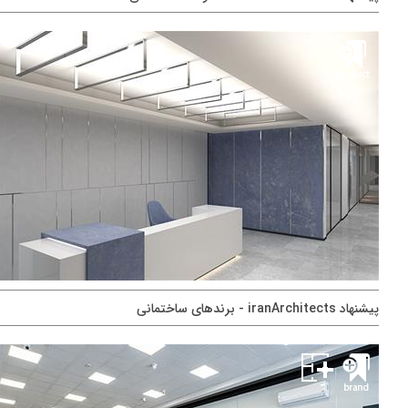
پيشنهاد iranArchitects - برندهای ساختمانی