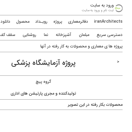
ورود به سايت
ثبت نام و ورود به سايت
iranArchitects
دفاترمعماری
پروژه
رويـداد
محصول
دانلود
دسترسی سريع
مبلمان
آشپزخانه
نما
روشنایی
سقف کف د
پروژه ها ی معماری و محصولات به کار رفته در آنها
پروژه آزمایشگاه پزشکی
<
گروه پیچ
تولیدکننده و مجری پارتیشن های اداری
محصولات بکار رفته در اين تصویر