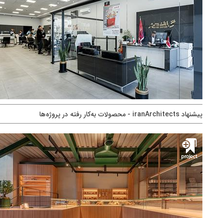
پيشنهاد iranArchitects - محصولات به‌کار رفته در پروژه‌ها