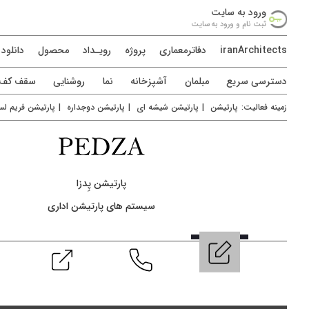
ورود به سايت
ثبت نام و ورود به سايت
iranArchitects
دفاترمعماری
پروژه
رويـداد
محصول
دانلود
دسترسی سريع
مبلمان
آشپزخانه
نما
روشنایی
سقف کف د
زمينه فعاليت:
پارتیشن
|
پارتیشن شیشه ای
|
پارتیشن دوجداره
|
پارتیشن فریم ل
پارتیشن پِدزا
سیستم های پارتیشن اداری