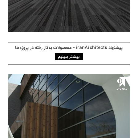
پيشنهاد iranArchitects - محصولات به‌کار رفته در پروژه‌ها
بیشتر ببینیم