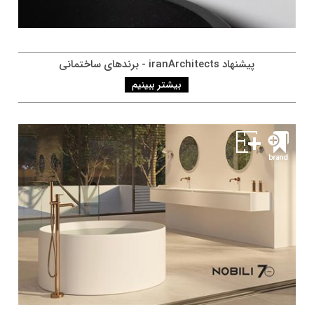
پيشنهاد iranArchitects - برندهای ساختمانی
بیشتر ببینیم