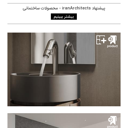
پيشنهاد iranArchitects - محصولات ساختمانی
بیشتر ببینیم