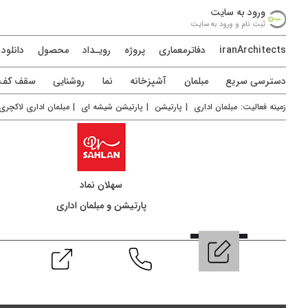
ورود به سايت
ثبت نام و ورود به سايت
iranArchitects
دفاترمعماری
پروژه
رويـداد
محصول
دانلود
دسترسی سريع
مبلمان
آشپزخانه
نما
روشنایی
سقف کف د
زمينه فعاليت:
مبلمان اداری
|
پارتیشن
|
پارتیشن شیشه ای
|
مبلمان اداری لاکچری
سهلان نماد
پارتیشن و مبلمان اداری