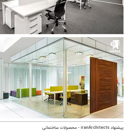
پيشنهاد iranArchitects - محصولات ساختمانی