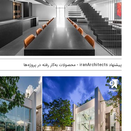
پيشنهاد iranArchitects - محصولات به‌کار رفته در پروژه‌ها