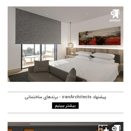
پيشنهاد iranArchitects - برندهای ساختمانی
بیشتر ببینیم