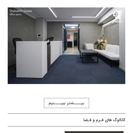
بیــــشتر ببیــــنیم
کاتالوگ های فـرم و فـضا