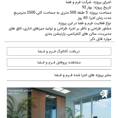
اجرای پروژه: شرکت فرم و فضا
تاریخ پروژه: بهار 92
مساحت پروژه: 5 طبقه 500 متری به مساحت کلی 2500 مترمربع
مدت زمان اجرا: 60 روز
نوع فعالیت فرم و فضا در این پروژه:
مشاور طراحی و ناظر بر اجرا، طراحی و تولید میزهای اداری، اتاق های
مدیریت، سالن های کنفرانس، پارتیشن بندی
موارد قابل ذکر:
طراحی سیستم پارتیشن بندی کوتاه برای ایجاد فضاهای باز وکاربردی
در جهت تعامل کارمندان، طراحی و تجهیز سالن های کنفرانس همراه با
دريافت کاتالوگ فـرم و فـضا
مشاوره در جهت انتخاب و خرید سیستم های صوتی و تصویری،
انتخاب و تهیه پوشش کف و دیوارها (اعم از کاغذ دیواری و دیوارپوش)
مشاهده پروفايل فـرم و فـضا
برای مشاهده محصولات به کار رفته در این پروژه ماوس را به آرامی بر
روی تصویر حرکت دهید.
سایر پروژه های اجرا شده فـرم و فـضا