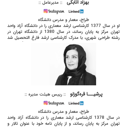
بهزاد اتابکی
:: مدیرعامل ::
طراح، معمار و مدرس دانشگاه
او در سال 1377 کارشناسی ارشد معماری را در دانشگاه آزاد واحد
تهران مرکز به پایان رساند، در سال 1380 از دانشگاه تهران در
رشته طراحی شهری، با مدرک کارشناسی ارشد فارغ التحصیل شد
و در سال 1385 کارشناسی ارشد معماری منظر را از دانشگاه شهید
بهشتی دریافت نـمود. از سال 1377 پس از تاسیس دفتـر
شخصی خود "استودیو بهزاد اتابکی" فعالیت حرفه‌ای را آغاز و در
سال 1394 به عنوان همکار مؤسس و مدیرعامل، دفتـر معماری،
طراحی شهری و منظر "بُن ارک" را به همراه پرشیا قره‌گوزلو
تأسیس نـموده است. او در زمینه‌های طرح، مطالعات و مدیریت
اجرایی پروژه های معماری، شهرسازی و معماری منظر تجربیات
فراوانی کسب نـموده که مجموعه گوناگونی از کاربری‌ها را شامل
می‌شود. او در سال 1398 برنده¬ عنوان "معمار سال خاورمیانه"
پرشیـــا قره‌گوزلو
:: رییس هیئت مدیره ::
شد. در سال 1394 پس از کسب رتبه اول مسابقه، به همراه پرشیا
قره‌گوزلو، نـماینده معماری ایران و مدیر هنری پاویون ملی ایران در
بینال معماری ونیز 2016 بود. در سال 1386 پس از دریافت
طراح، معمار و مدرس دانشگاه
بورس مطالعاتی بنیاد ژاپن، مطالعات خود پیرامون معماری
در سال 1378 کارشناسی ارشد معماری را در دانشگاه آزاد واحد
معاصـر ژاپن را پس از ملاقات و نشست با معماران پیشـرو ژاپنی،
تهران مرکز به پایان رساند، و از پایان نامه خود با عنوان تالار و